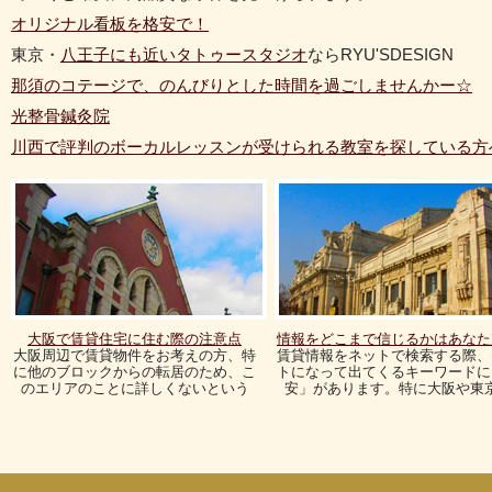
オリジナル看板を格安で！
東京・
八王子にも近いタトゥースタジオ
ならRYU'SDESIGN
那須のコテージで、のんびりとした時間を過ごしませんかー☆
光整骨鍼灸院
川西で評判のボーカルレッスンが受けられる教室を探している方
大阪で賃貸住宅に住む際の注意点
情報をどこまで信じるかはあなた
大阪周辺で賃貸物件をお考えの方、特
賃貸情報をネットで検索する際、
に他のブロックからの転居のため、こ
トになって出てくるキーワードに
のエリアのことに詳しくないという
安」があります。特に大阪や東